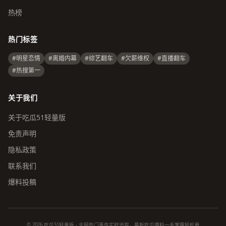
热榜
热门标签
#明星恋情
#离婚内幕
#综艺翻车
#欠薪维权
#直播翻车
#热搜第一
关于我们
关于吃瓜51轻量版
免责声明
隐私政策
联系我们
爆料投稿
© 2026 吃瓜51轻量版 - 全网热门事件实时追踪，最新吃瓜爆料一手掌握轻松看