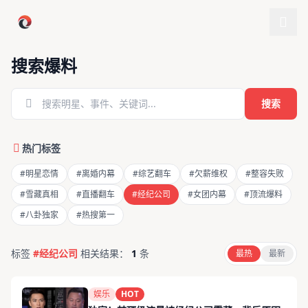
跳过导航
搜索爆料
搜索
热门标签
#明星恋情
#离婚内幕
#综艺翻车
#欠薪维权
#整容失败
#雪藏真相
#直播翻车
#经纪公司
#女团内幕
#顶流爆料
#八卦独家
#热搜第一
标签
#经纪公司
相关结果：
1
条
最热
最新
娱乐
HOT