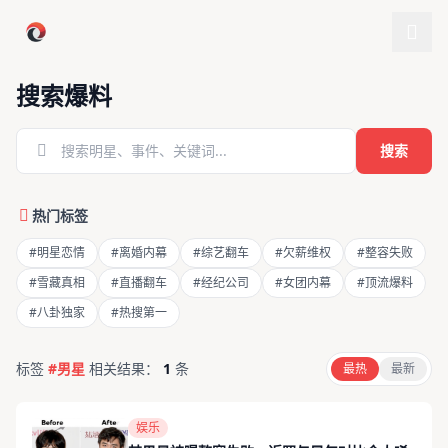
跳过导航
搜索爆料
搜索
热门标签
#明星恋情
#离婚内幕
#综艺翻车
#欠薪维权
#整容失败
#雪藏真相
#直播翻车
#经纪公司
#女团内幕
#顶流爆料
#八卦独家
#热搜第一
标签
#男星
相关结果：
1
条
最热
最新
娱乐