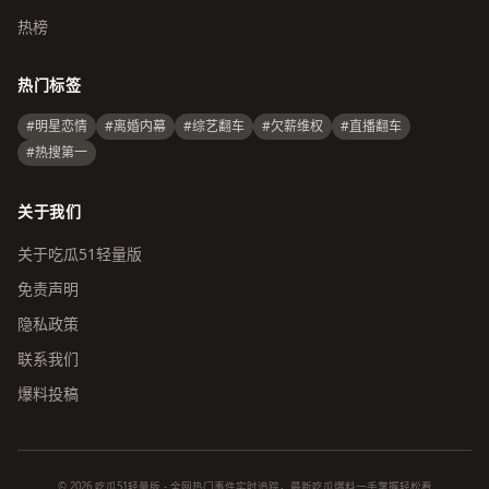
热榜
热门标签
#明星恋情
#离婚内幕
#综艺翻车
#欠薪维权
#直播翻车
#热搜第一
关于我们
关于吃瓜51轻量版
免责声明
隐私政策
联系我们
爆料投稿
© 2026 吃瓜51轻量版 - 全网热门事件实时追踪，最新吃瓜爆料一手掌握轻松看