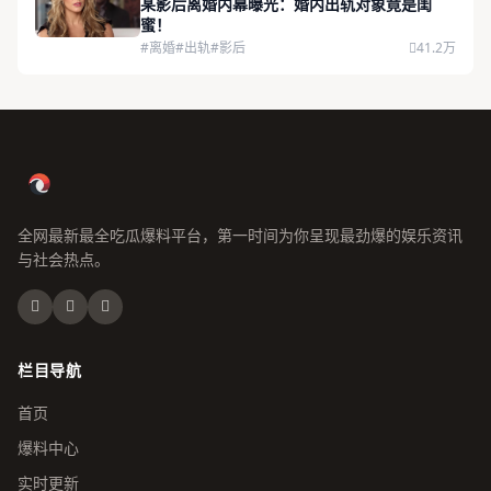
某影后离婚内幕曝光：婚内出轨对象竟是闺
蜜！
#离婚
#出轨
#影后
41.2万
全网最新最全吃瓜爆料平台，第一时间为你呈现最劲爆的娱乐资讯
与社会热点。
栏目导航
首页
爆料中心
实时更新