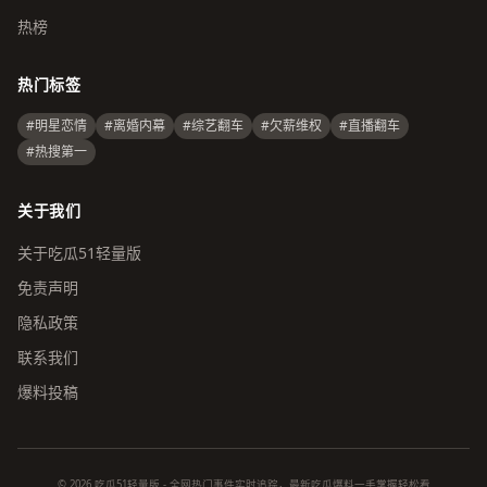
热榜
热门标签
#明星恋情
#离婚内幕
#综艺翻车
#欠薪维权
#直播翻车
#热搜第一
关于我们
关于吃瓜51轻量版
免责声明
隐私政策
联系我们
爆料投稿
© 2026 吃瓜51轻量版 - 全网热门事件实时追踪，最新吃瓜爆料一手掌握轻松看