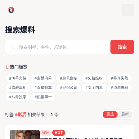
跳过导航
搜索爆料
搜索
热门标签
#明星恋情
#离婚内幕
#综艺翻车
#欠薪维权
#整容失败
#雪藏真相
#直播翻车
#经纪公司
#女团内幕
#顶流爆料
#八卦独家
#热搜第一
标签
#影后
相关结果：
1
条
最热
最新
娱乐
HOT