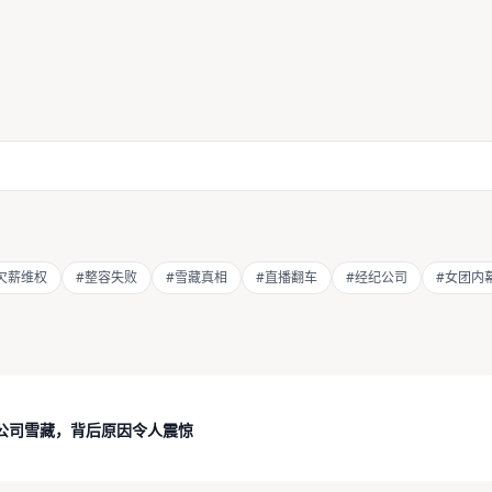
欠薪维权
#整容失败
#雪藏真相
#直播翻车
#经纪公司
#女团内
公司雪藏，背后原因令人震惊