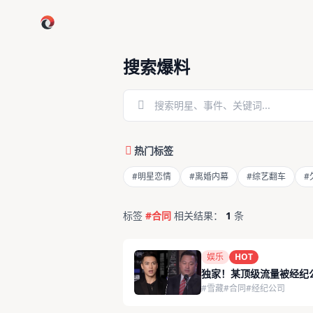
跳过导航
搜索爆料
热门标签
#明星恋情
#离婚内幕
#综艺翻车
#
标签
#合同
相关结果：
1
条
娱乐
HOT
独家！某顶级流量被经纪
#雪藏
#合同
#经纪公司