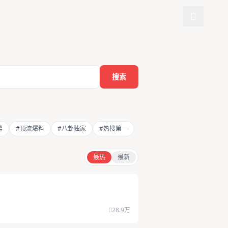
搜索
幕
#顶流爆料
#八卦独家
#热搜第一
最热
最新
28.9万