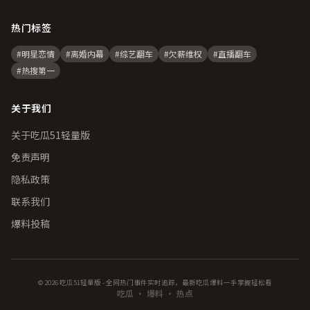
热门标签
#明星恋情
#离婚内幕
#综艺翻车
#欠薪维权
#直播翻车
#热搜第一
关于我们
关于吃瓜51轻量版
免责声明
隐私政策
联系我们
爆料投稿
© 2026 吃瓜51轻量版 - 全网热门事件实时追踪，最新吃瓜爆料一手掌握轻松看
吃瓜
·
爆料
·
热点