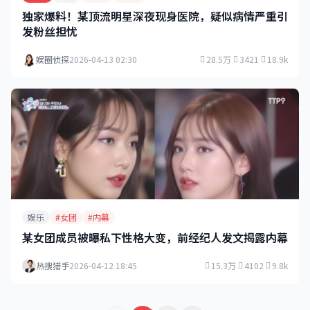
独家爆料！某顶流明星深夜现身医院，疑似病情严重引
发粉丝担忧
娱圈侦探
2026-04-13 02:30
28.5万
3421
18.9k
娱乐
#女团
#内幕
某女团成员被曝私下性格大变，前经纪人发文揭露内幕
热搜猎手
2026-04-12 18:45
15.3万
4102
9.8k