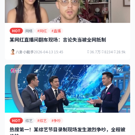
HOT
网络
#网红
#直播
某网红直播间翻车现场：言论失当被全网抵制
八卦小能手
2026-04-13 15:45
36.7万
8234
28.9k
HOT
综艺
#综艺
#争吵
热搜第一！某综艺节目录制现场发生激烈争吵，全程被