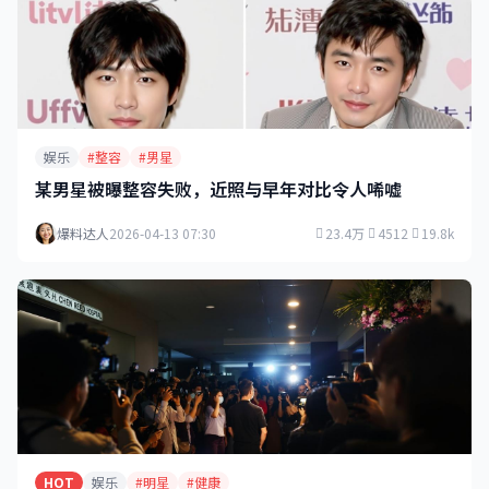
娱乐
#整容
#男星
某男星被曝整容失败，近照与早年对比令人唏嘘
爆料达人
2026-04-13 07:30
23.4万
4512
19.8k
HOT
娱乐
#明星
#健康