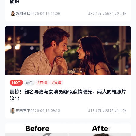
偷拍
娱圈侦探
2026-04-13 11:00
32.1万
5634
22.1k
HOT
娱乐
#恋情
#导演
震惊！知名导演与女演员疑似恋情曝光，两人同框照片
流出
瓜田李下
2026-04-13 09:15
19.6万
2876
14.2k