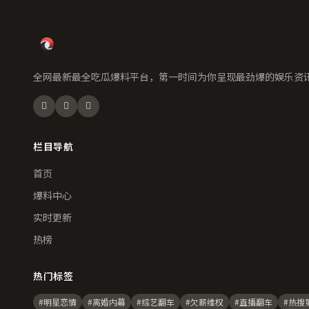
全网最新最全吃瓜爆料平台，第一时间为你呈现最劲爆的娱乐资
栏目导航
首页
爆料中心
实时更新
热榜
热门标签
#明星恋情
#离婚内幕
#综艺翻车
#欠薪维权
#直播翻车
#热搜