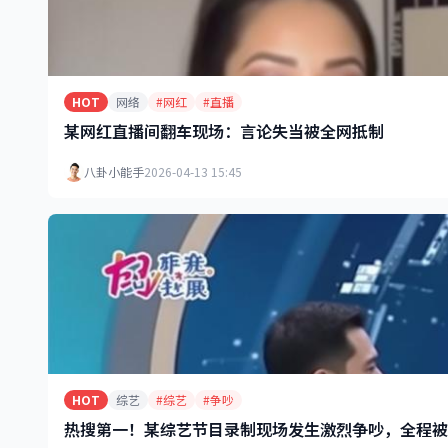
HOT
网络
#网红
#直播
某网红直播间翻车现场：言论失当被全网抵制
八卦小能手
2026-04-13 15:45
HOT
综艺
#综艺
#争吵
热搜第一！某综艺节目录制现场发生激烈争吵，全程被