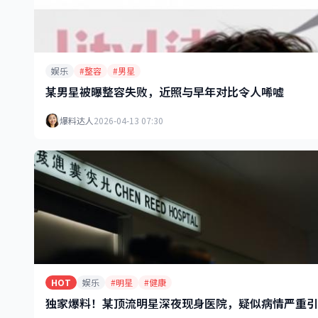
娱乐
#整容
#男星
某男星被曝整容失败，近照与早年对比令人唏嘘
爆料达人
2026-04-13 07:30
HOT
娱乐
#明星
#健康
独家爆料！某顶流明星深夜现身医院，疑似病情严重引