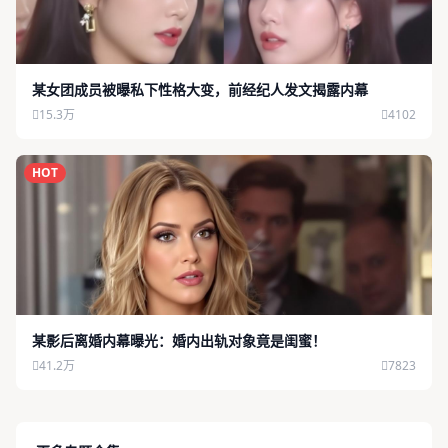
某女团成员被曝私下性格大变，前经纪人发文揭露内幕
15.3万
4102
HOT
某影后离婚内幕曝光：婚内出轨对象竟是闺蜜！
41.2万
7823