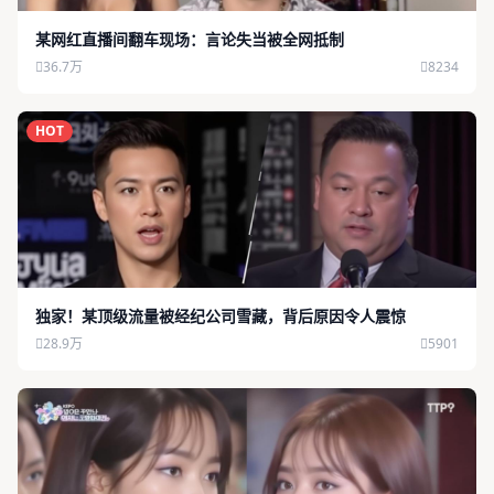
某网红直播间翻车现场：言论失当被全网抵制
36.7万
8234
HOT
独家！某顶级流量被经纪公司雪藏，背后原因令人震惊
28.9万
5901