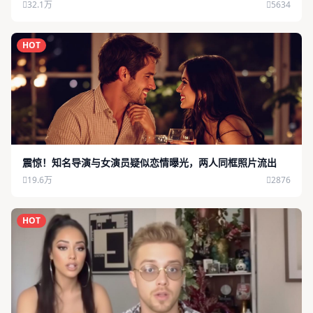
32.1万
5634
HOT
震惊！知名导演与女演员疑似恋情曝光，两人同框照片流出
19.6万
2876
HOT