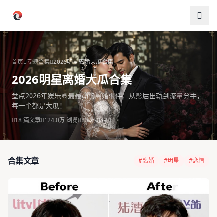
跳过导航
首页
专题合集
2026明星离婚大瓜合集
2026明星离婚大瓜合集
盘点2026年娱乐圈最轰动的离婚事件，从影后出轨到流量分手，
每一个都是大瓜！
18 篇文章
124.0万 浏览
2026-04-01
合集文章
#离婚
#明星
#恋情