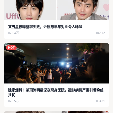
某男星被曝整容失败，近照与早年对比令人唏嘘
23.4万
4512
HOT
独家爆料！某顶流明星深夜现身医院，疑似病情严重引发粉丝
担忧
28.5万
3421